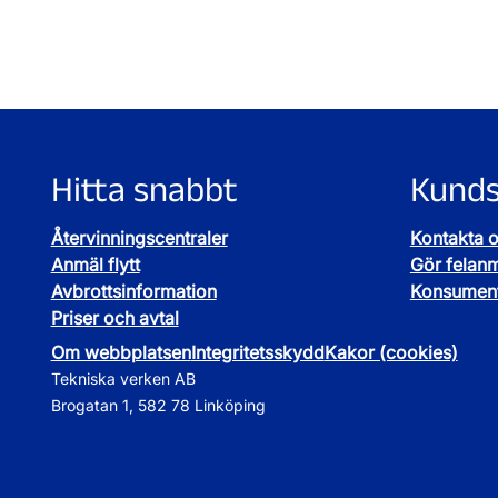
Hitta snabbt
Kunds
Återvinningscentraler
Kontakta 
Anmäl flytt
Gör felan
Avbrottsinformation
Konsument
Priser och avtal
Om webbplatsen
Integritetsskydd
Kakor (cookies)
Tekniska verken AB
Brogatan 1, 582 78 Linköping