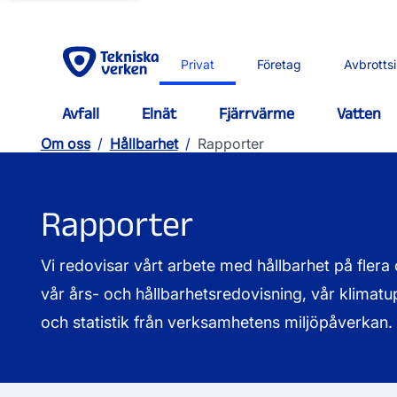
Privat
Företag
Avbrotts
Avfall
Elnät
Fjärrvärme
Vatten
Om oss
/
Hållbarhet
/
Rapporter
Rapporter
Vi redovisar vårt arbete med hållbarhet på flera o
vår års- och hållbarhetsredovisning, vår klimatu
och statistik från verksamhetens miljöpåverkan.