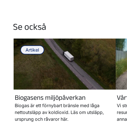
Se också
Artikel
Biogasens miljöpåverkan
Vår
Biogas är ett förnybart bränsle med låga
Vi st
nettoutsläpp av koldioxid. Läs om utsläpp,
resu
ursprung och råvaror här.
anna