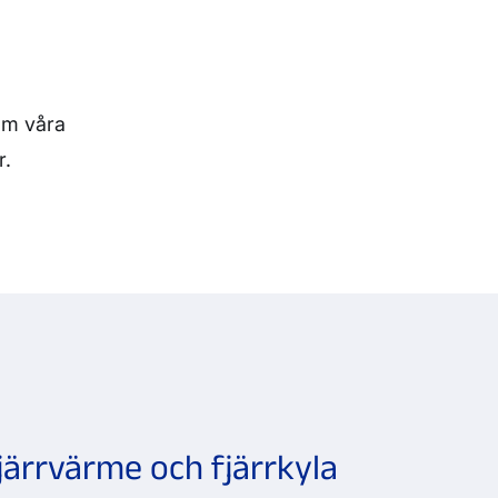
 om våra
r.
fjärrvärme och fjärrkyla