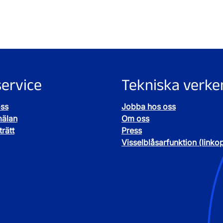
ervice
Tekniska verke
oss
Jobba hos oss
mälan
Om oss
rätt
Press
Visselblåsarfunktion (linko