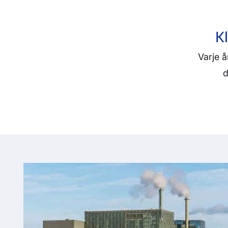
K
Varje å
d