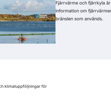
Fjärrvärme och fjärrkyla är 
information om fjärrvärmen
bränslen som används.
ch klimatuppföljningar för