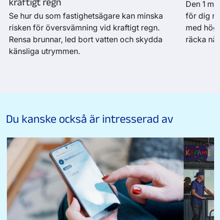
kraftigt regn
Den 1 maj
Se hur du som fastighetsägare kan minska
för dig m
risken för översvämning vid kraftigt regn.
med högsp
Rensa brunnar, led bort vatten och skydda
räcka nä
känsliga utrymmen.
Du kanske också är intresserad av