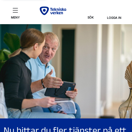
MENY
SÖK
LOGGA IN
Nu hittar du fler tjänster på ett