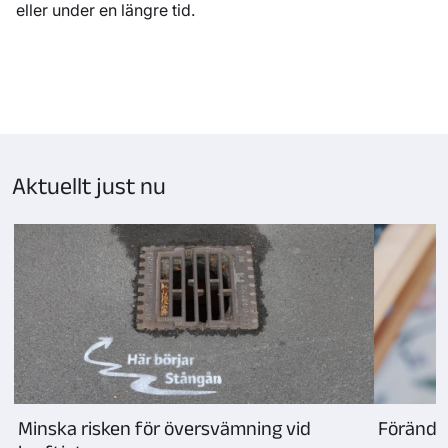
eller under en längre tid.
Sida
1
laddad,
visar
kort
Aktuellt just nu
1–
3
Minska risken för översvämning vid
Förändra