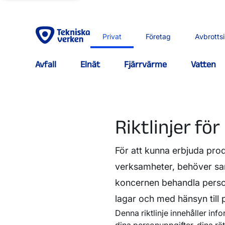
Privat
Företag
Avbrotts
Avfall
Elnät
Fjärrvärme
Vatten
Riktlinjer fö
För att kunna erbjuda prod
verksamheter, behöver sa
koncernen behandla person
lagar och med hänsyn till p
Denna riktlinje innehåller in