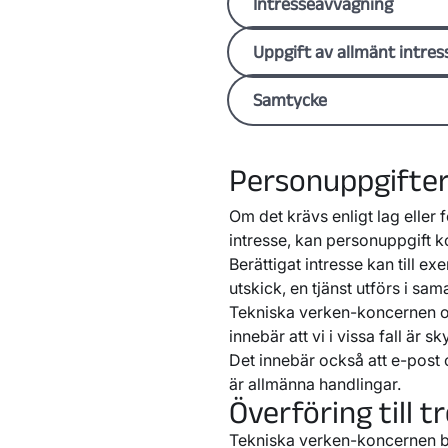
För att fullgöra lagar och
Intresseavvägning
Det inloggade läget i app
tillämpar vi de rättsliga 
För att göra det enkelt för 
Rättsliga grunden
Intress
Uppgift av allmänt intres
månad, men du kan när som
direktmarknadsföring när 
marknadsföring och i analy
Vi behandlar personuppgift
Samtycke
personliga erbjudanden, s
tryckfrihetsförordningen o
grunden som tillämpas då
När personer förekommer 
marknadsföring, avtalar v
Personuppgifter 
rättsliga grunden
Samtyc
Om det krävs enligt lag eller fö
intresse, kan personuppgift ko
Berättigat intresse kan till ex
utskick, en tjänst utförs i s
Tekniska verken-koncernen om
innebär att vi i vissa fall är s
Det innebär också att e-post 
är allmänna handlingar.
Överföring till t
Tekniska verken-koncernen b