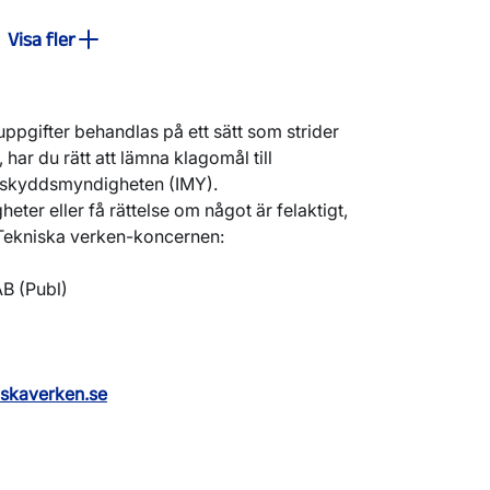
behandlas med stöd av avtal eller
ataportabilitet
.
Det innebär att du vill få
Visa fler
 kunna använda dessa på annat håll.
gära genom en skriftlig begäran till
ifter nedan).
ppgifter behandlas på ett sätt som strider
ar du rätt att lämna klagomål till
etskyddsmyndigheten (IMY).
heter eller få rättelse om något är felaktigt,
 Tekniska verken-koncernen:
AB (Publ)
skaverken.se