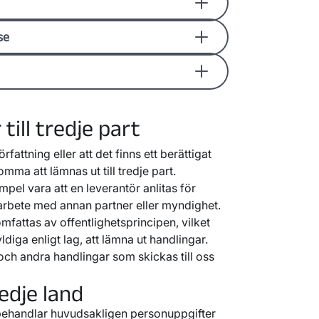
 administrera avtal med våra kunder,
en fungerar bara inom Sveriges gränser.
grunderna
rättslig förpliktelse
samt
avtal
.
dig håller vi dig inloggad i upp till en
eavvägning
tillämpas till exempel i
se
 helst logga ut och avsluta sessionen.
dina personuppgifter behandlas för
ser för att du ska få relevanta och
er för att följa lagar såsom
amt bättre service.
ch arkivlagen och den rättsliga
 är
på foton som används för vår
Uppgift av allmänt intresse
.
i om samtycke och tillämpar den
till tredje part
ke
.
rfattning eller att det finns ett berättigat
mma att lämnas ut till tredje part.
empel vara att en leverantör anlitas för
amarbete med annan partner eller myndighet.
fattas av offentlighetsprincipen, vilket
kyldiga enligt lag, att lämna ut handlingar.
och andra handlingar som skickas till oss
redje land
ehandlar huvudsakligen personuppgifter