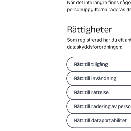
När det inte längre finns någo
personuppgifterna raderas d
Rättigheter
Som registrerad har du ett anta
dataskyddsförordningen:
Rätt till tillgång
Du har rätt att ta del av 
Rätt till invändning
Det gör du genom att begä
fyll i en skriftlig begäran/
I vissa fall har du rätt at
Rätt till rättelse
Dataskydd (se kontaktuppg
behandlas. Du kan till exe
med direktmarknadsföring. 
Om du upptäcker att felak
Rätt till radering av pers
invändning i ett telefonsa
har du rätt att begära att 
sätt.
även rätt att begära en ti
Du har rätt att begära rad
Rätt till dataportabilitet
dina personuppgifter.
vissa omständigheter kan d