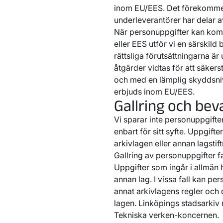
inom EU/EES. Det förekommer 
underleverantörer har delar a
När personuppgifter kan komma
eller EES utför vi en särskild
rättsliga förutsättningarna ä
åtgärder vidtas för att säkers
och med en lämplig skyddsni
erbjuds inom EU/EES.
Gallring och be
Vi sparar inte personuppgift
enbart för sitt syfte. Uppgift
arkivlagen eller annan lagstift
Gallring av personuppgifter fa
Uppgifter som ingår i allmän 
annan lag. I vissa fall kan pe
annat arkivlagens regler och
lagen. Linköpings stadsarkiv
Tekniska verken-koncernen.