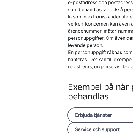
Box 1500, 581 15 Lin
e-postadress och postadress
Bixia AB
*
, org nr 5
som behandlas, är också per
Box 1510, 581 15 Lin
liksom elektroniska identitet
Svensk Biogas i Lin
verken-koncernen kan även 
Box 1500, 581 15 Lin
ärendenummer, mätar-nummer 
Mjölby Svartådalen 
personuppgifter. Om även dess
Box 510, 595 29 Mjö
levande person.
Bixia Byggvind AB, 
Box 1510, 581 15 Lin
En personuppgift räknas som 
Värmlandsvind AB, o
hanteras. Det kan till exempe
Box 1510, 581 15 Lin
registreras, organiseras, lagr
Vävinge Vind AB, or
Box 510, 595 29 Mjö
Mjölby Kraftnät AB*
Exempel på när 
Box 510, 595 29 Mjö
behandlas
Erbjuda tjänster
Vi behandlar personuppgifte
Service och support