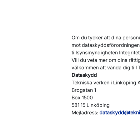
I de fall personuppgifter 
samtycke, har du rätt till d
ut personuppgifter för att
Dataportabilitet kan du be
Dataskydd (se kontaktuppg
Om du tycker att dina personu
mot dataskyddsförordningen, h
tillsynsmyndigheten Integrit
Vill du veta mer om dina rättig
välkommen att vända dig till
Dataskydd
Tekniska verken i Linköping 
Brogatan 1
Box 1500
581 15 Linköping
Mejladress:
dataskydd@tekni