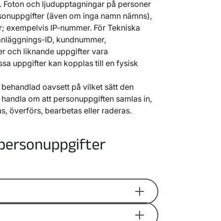
köping
. Foton och ljudupptagningar på personer
56544–2638
sonuppgifter (även om inga namn nämns),
köping
er; exempelvis IP-nummer. För Tekniska
köping AB
*
, org nr 556034–8228
anläggnings-ID, kundnummer,
köping
och liknande uppgifter vara
Energi AB
*
, org nr 556093–1593
a uppgifter kan kopplas till en fysisk
lby
org nr 556785-1208
köping
behandlad oavsett på vilket sätt den
rg nr 559119-1381
l handla om att personuppgiften samlas in,
köping
as, överförs, bearbetas eller raderas.
g nr 556712-5843
lby
, org nr 566127-9265
personuppgifter
lby
r för att identifiera kund eller