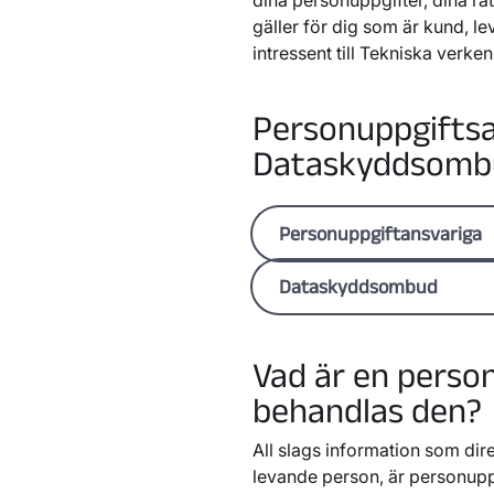
dina personuppgifter, dina rä
gäller för dig som är kund, l
intressent till Tekniska verk
Personuppgiftsa
Dataskyddsomb
Personuppgiftansvariga
Varje bolag inom koncern
Dataskyddsombud
behandlas.
Inom Tekniska verken-kon
Varje bolag markerade me
kontakta dataskyddsombudet
Vad är en perso
Tekniska verken i Li
tala med bolagets datas
behandlas den?
Box 1500, 581 15 Lin
Mejladress:
dataskyddsom
Tekniska verken Lin
Telefonnummer:
013-20 6
All slags information som direk
Box 1500, 581 15 Lin
Tekniska verken Kat
levande person, är personupp