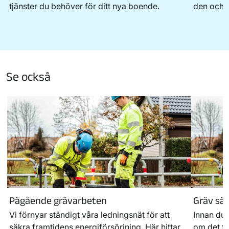
tjänster du behöver för ditt nya boende.
den och h
Se också
Pågående grävarbeten
Gräv säk
Vi förnyar ständigt våra ledningsnät för att
Innan du 
säkra framtidens energiförsörjning. Här hittar
om det fi