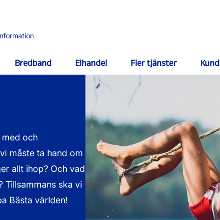
information
Bredband
Elhandel
Fler tjänster
Kund
r med och
 vi måste ta hand om
er allt ihop? Och vad
d? Tillsammans ska vi
apa Bästa världen!