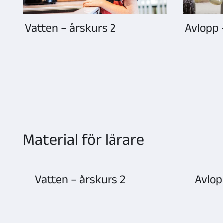
Vatten – årskurs 2
Avlopp 
Sida
1
laddad,
visar
kort
1–
Material för lärare
4
Vatten – årskurs 2
Avlop