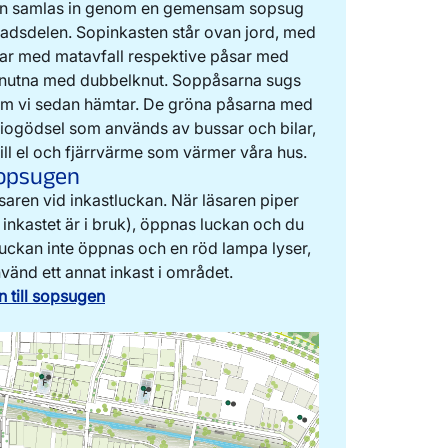
taden samlas in genom en gemensam sopsug
tadsdelen. Sopinkasten står ovan jord, med
sar med matavfall respektive påsar med
 knutna med dubbelknut. Soppåsarna sugs
som vi sedan hämtar. De gröna påsarna med
h biogödsel som används av bussar och bilar,
till el och fjärrvärme som värmer våra hus.
opsugen
saren vid inkastluckan. När läsaren piper
inkastet är i bruk), öppnas luckan och du
uckan inte öppnas och en röd lampa lyser,
vänd ett annat inkast i området.
n till sopsugen