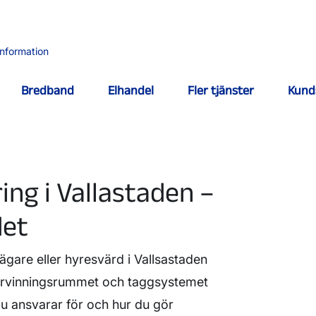
information
Bredband
Elhandel
Fler tjänster
Kund
ing i Vallastaden –
det
gare eller hyresvärd i Vallsastaden
ervinningsrummet och taggsystemet
du ansvarar för och hur du gör