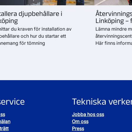
tallera djupbehållare i
Återvinnings
köping
Linköping – 
ittar du kraven för installation av
Lämna mindre mä
ehållare och hur du startar ett
återvinningscentr
nemang för tömning
Här finns inform
ervice
Tekniska verke
oss
Jobba hos oss
mälan
Om oss
rätt
Press