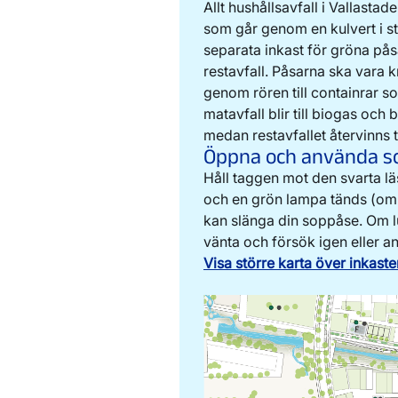
Allt hushållsavfall i Vallas
som går genom en kulvert i s
separata inkast för gröna på
restavfall. Påsarna ska vara
genom rören till containrar 
matavfall blir till biogas oc
medan restavfallet återvinns 
Öppna och använda s
Håll taggen mot den svarta lä
och en grön lampa tänds (om 
kan slänga din soppåse. Om l
vänta och försök igen eller an
Visa större karta över inkaste