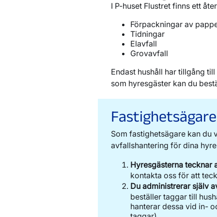
I P-huset Flustret finns ett å
Förpackningar av papper,
Tidningar
Elavfall
Grovavfall
Endast hushåll har tillgång t
som hyresgäster kan du bestäl
Fastighetsägare
Som fastighetsägare kan du vä
avfallshantering för dina hyre
Hyresgästerna tecknar av
kontakta oss för att tec
Du administrerar själv a
beställer taggar till hus
hanterar dessa vid in- oc
taggar).