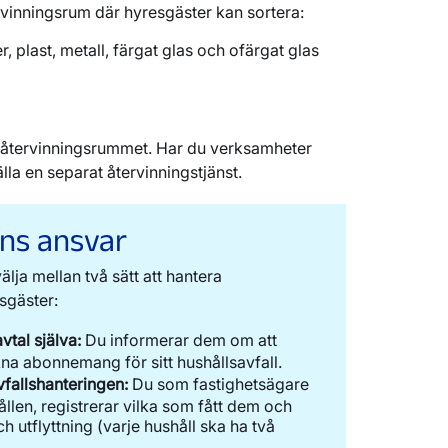
tervinningsrum där hyresgäster kan sortera:
 plast, metall, färgat glas och ofärgat glas
ill återvinningsrummet. Har du verksamheter
la en separat återvinningstjänst.
ns ansvar
lja mellan två sätt att hantera
sgäster:
tal själva:
Du informerar dem om att
kna abonnemang för sitt hushållsavfall.
vfallshanteringen:
Du som fastighetsägare
hållen, registrerar vilka som fått dem och
h utflyttning (varje hushåll ska ha två