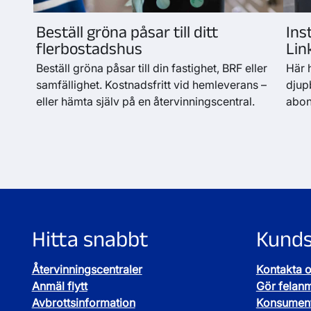
Beställ gröna påsar till ditt
Ins
flerbostadshus
Lin
Beställ gröna påsar till din fastighet, BRF eller
Här h
samfällighet. Kostnadsfritt vid hemleverans –
djupb
eller hämta själv på en återvinningscentral.
abon
Hitta snabbt
Kunds
Återvinningscentraler
Kontakta 
Anmäl flytt
Gör felan
Avbrottsinformation
Konsument