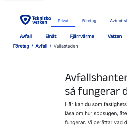
Privat
Företag
Avbrotts
Avfall
Elnät
Fjärrvärme
Vatten
Företag
/
Avfall
/
Vallastaden
Avfallshanter
så fungerar 
Här kan du som fastighetsä
läsa om hur sopsugen, åt
fungerar. Vi berättar vad 