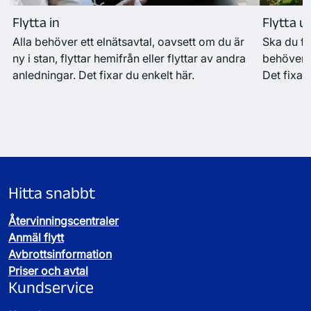
Flytta in
Flytta u
Alla behöver ett elnätsavtal, oavsett om du är
Ska du fl
ny i stan, flyttar hemifrån eller flyttar av andra
behöver d
anledningar. Det fixar du enkelt här.
Det fixar 
Hitta snabbt
Återvinningscentraler
Anmäl flytt
Avbrottsinformation
Priser och avtal
Kundservice