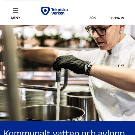
MENY
SÖK
LOGGA IN
Kommunalt vatten och avlopp