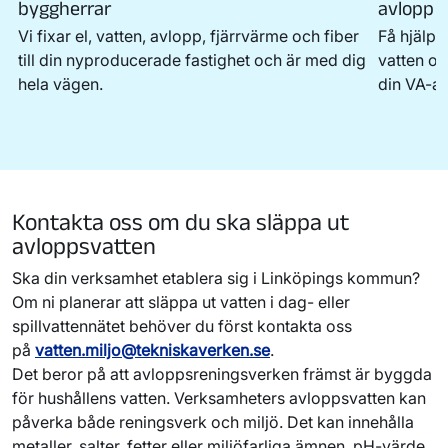
byggherrar
avlopp i
Vi fixar el, vatten, avlopp, fjärrvärme och fiber
Få hjälp 
till din nyproducerade fastighet och är med dig
vatten oc
hela vägen.
din VA-an
Kontakta oss om du ska släppa ut
avloppsvatten
Ska din verksamhet etablera sig i Linköpings kommun?
Om ni planerar att släppa ut vatten i dag- eller
spillvattennätet behöver du först kontakta oss
på
vatten.miljo@tekniskaverken.se
.
Det beror på att avloppsreningsverken främst är byggda
för hushållens vatten. Verksamheters avloppsvatten kan
påverka både reningsverk och miljö. Det kan innehålla
metaller, salter, fetter eller miljöfarliga ämnen. pH-värde