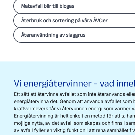
Matavfall blir till biogas
Vi samlar in matavfall och gör biogas av det. Föret
Återbruk och sortering på våra ÅVC:er
vara på det biogödsel som bildas vid produktionen
sen både till privatpersoner och lantbrukare i Öste
På återvinningscentralerna i Linköping och Katrine
Återanvändning av slaggrus
sprider det på sina åkermarker. På så vis kan nya g
föremål och textilier för återbruk. Vi samarbetar me
mat, som i sin tur blir matavfall och ny biogas.
hjälporganisationer som tar hand om det som lämna
Varje år bildas ungefär 100 000 ton slagg från vår
Biogas - en förnybar fordonsgas för din miljöbil
textilier kommer från och med hösten 2025 även ku
på Gärstad. Vårt mål är att hitta sätt att använda den
textilboxar som ställs ut på 35 återvinningsstatione
exempel som underlag till cykelbanor. Under 2024 
kommun. Trasig och smutsig textil ska sorteras för 
000 ton slagg till andra företag, som använde den f
egen behållare på återvinningscentralerna Ullstäm
avfallsdeponier. En mindre del använde vi själva ti
Vi energiåtervinner - vad inne
Malmen.
Gärstadområdet.
Återvinningscentraler i Linköping
Ett sätt att återvinna avfallet som inte återanvänds elle
energiåtervinna det. Genom att använda avfallet som b
kraftvärmeverk får vi återvunnen energi som värmer vå
Energiåtervinning är helt enkelt en metod för att ta ha
möjliga nytta, av det avfall som skapas och finns i sam
av avfall fyller en viktig funktion i att rena samhället f