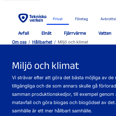
Privat
Företag
Avbrotts
Avfall
Elnät
Fjärrvärme
Vatten
Om oss
/
Hållbarhet
/
Miljö och klimat
Miljö och klimat
Vi strävar efter att göra det bästa möjliga av de
tillgängliga och de som annars skulle gå förlorad
samman produktionskedjor, till exempel genom a
matavfall och göra biogas och biogödsel av det. 
samhälle är ett mer hållbart samhälle.