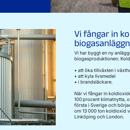
Vi fångar in ko
biogasanläggn
Vi har byggt en ny anlägg
biogasproduktionen. Koldio
• att öka tillväxten i växth
• att kyla livsmedel
• i brandsläckare.
När vi fångar in koldioxid
100 procent klimatnytta, o
första i Sverige och börj
om 13 000 ton koldioxid v
Linköping och London.