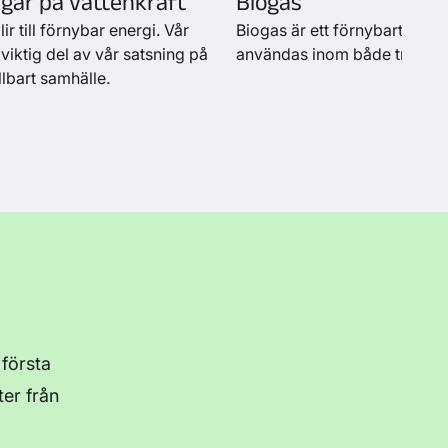
gar på vattenkraft
Biogas
lir till förnybar energi. Vår
Biogas är ett förnybart dri
 viktig del av vår satsning på
användas inom både transpor
llbart samhälle.
 första
ter från