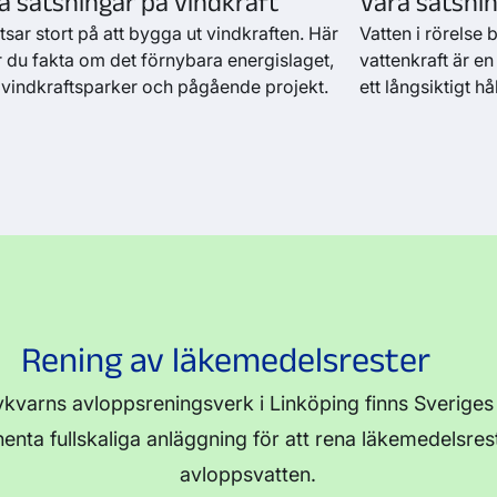
a satsningar på vindkraft
Våra satsnin
tsar stort på att bygga ut vindkraften. Här
Vatten i rörelse b
ar du fakta om det förnybara energislaget,
vattenkraft är en
 vindkraftsparker och pågående projekt.
ett långsiktigt hå
Rening av läkemedelsrester
kvarns avloppsreningsverk i Linköping finns Sveriges
nta fullskaliga anläggning för att rena läkemedelsres
avloppsvatten.