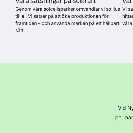
Våra satsningar på solkraft
Vår
Genom våra solcellsparker omvandlar vi solljus
Vi sa
till el. Vi satsar på att öka produktionen för
hitt
framtiden – och använda marken på ett hållbart
våra
sätt.
Vid Ny
permane