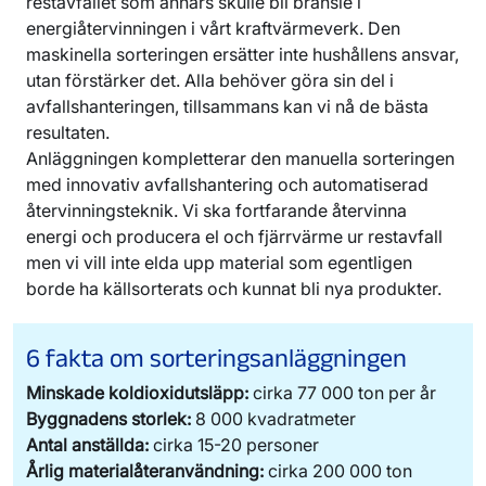
restavfallet som annars skulle bli bränsle i
energiåtervinningen i vårt kraftvärmeverk. Den
maskinella sorteringen ersätter inte hushållens ansvar,
utan förstärker det. Alla behöver göra sin del i
avfallshanteringen, tillsammans kan vi nå de bästa
resultaten.
Anläggningen kompletterar den manuella sorteringen
med innovativ avfallshantering och automatiserad
återvinningsteknik. Vi ska fortfarande återvinna
energi och producera el och fjärrvärme ur restavfall
men vi vill inte elda upp material som egentligen
borde ha källsorterats och kunnat bli nya produkter.
6 fakta om sorteringsanläggningen
Minskade koldioxidutsläpp:
cirka 77 000 ton per år
Byggnadens storlek:
8 000 kvadratmeter
Antal anställda:
cirka 15-20 personer
Årlig materialåteranvändning:
cirka 200 000 ton