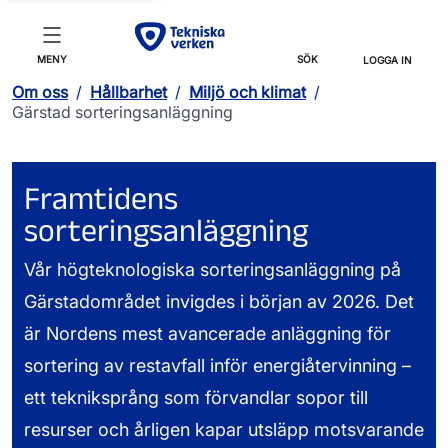
MENY
SÖK
LOGGA IN
Om oss
/
Hållbarhet
/
Miljö och klimat
/
Gärstad sorteringsanläggning
Framtidens
sorteringsanläggning
Vår högteknologiska sorteringsanläggning på
Gärstadområdet invigdes i början av 2026. Det
är Nordens mest avancerade anläggning för
sortering av restavfall inför energiåtervinning
–
ett tekniksprång som förvandlar sopor till
resurser och årligen kapar utsläpp motsvarande