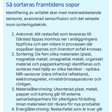
Så sorteras framtidens sopor
Identifiering av avfallet sker med marknadsledande
sensorer, avancerad sensorfusion och det senaste
inom sorteringsteknik.
Ankomst: Allt restavfall som levereras till
Gärstad tippas inomhus ner i anläggningens
tippficka och sen vidare in processen där
soppåsar öppnas och överstort avfall krossas.
Sortering: De fem olika materialen (plast,
magnetisk metall, omagnetisk metall, organiskt
material och papper/kartong) identifieras och
sorteras med hjälp av olika tekniker - optiska
NIR-sensorer (nära infraröd reflektans),
elektromagneter, virvelströmsseparatorer och
röntgen.
Materialåtervinning: Utsorterad plast, metall,
papper och kartong går till externa
samarbetspartners för ytterligare förädling
innan materialen blir råvara för nya produkter.
Energiåtervinning: Restavfallet som är kvar går