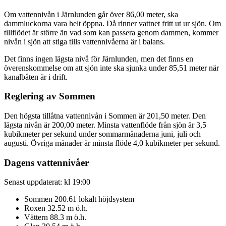
Om vattennivån i Järnlunden går över 86,00 meter, ska
dammluckorna vara helt öppna. Då rinner vattnet fritt ut ur sjön. Om
tillflödet är större än vad som kan passera genom dammen, kommer
nivån i sjön att stiga tills vattennivåerna är i balans.
Det finns ingen lägsta nivå för Järnlunden, men det finns en
överenskommelse om att sjön inte ska sjunka under 85,51 meter när
kanalbåten är i drift.
Reglering av Sommen
Den högsta tillåtna vattennivån i Sommen är 201,50 meter. Den
lägsta nivån är 200,00 meter. Minsta vattenflöde från sjön är 3,5
kubikmeter per sekund under sommarmånaderna juni, juli och
augusti. Övriga månader är minsta flöde 4,0 kubikmeter per sekund.
Dagens vattennivåer
Senast uppdaterat: kl 19:00
Sommen
200.61
lokalt höjdsystem
Roxen
32.52
m ö.h.
Vättern
88.3
m ö.h.