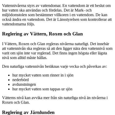
Vattennivåerna styrs av vattendomar. En vattendom är ett beslut om
hur vatten ska användas och fördelas. Det är Mark- och
miljödomstolen som bestämmer villkoren i en vattendom. De kan
också ändra en vattendom. Det är Länsstyrelsen som kontrollerar att
vattendomarna följs.
Reglering av Vättern, Roxen och Glan
I Vättern, Roxen och Glan regleras nivåerna naturligt. Det innebär
att vattennivån ska regleras så att den ligger nära den vattennivå som
varit om sjön inte var reglerad. Det finns ingen högsta eller lägsta
nivå som alltid måste hållas.
Den naturliga vattennivån beräknas varje vecka och påverkas av:
hur mycket vatten som rinner in i sjön
nederbörd
avdunstningen
hur mycket vatten som tappas ur sjön
Vätterns nivå kan avvika mer från sin naturliga nivå än nivåerna i
Roxen och Glan.
Reglering av Järnlunden