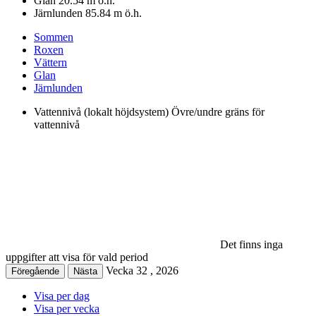
Glan
20.54
m ö.h.
Järnlunden
85.84
m ö.h.
Sommen
Roxen
Vättern
Glan
Järnlunden
Vattennivå (lokalt höjdsystem)
Övre/undre gräns för
vattennivå
Det finns inga
uppgifter att visa för vald period
Vecka
32
,
2026
Föregående
Nästa
Visa per dag
Visa per vecka