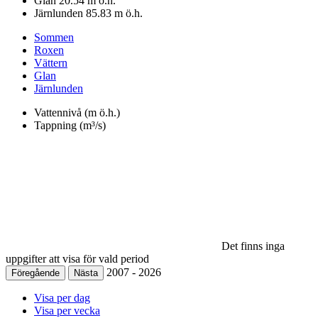
Glan
20.54
m ö.h.
Järnlunden
85.83
m ö.h.
Sommen
Roxen
Vättern
Glan
Järnlunden
Vattennivå (m ö.h.)
Tappning (m³/s)
Det finns inga
uppgifter att visa för vald period
2007
-
2026
Föregående
Nästa
Visa per dag
Visa per vecka