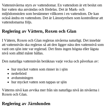
Vattennivåerna styrs av vattendomar. En vattendom är ett beslut om
hur vatten ska användas och fördelas. Det är Mark- och
miljödomstolen som bestämmer villkoren i en vattendom. De kan
också ändra en vattendom. Det är Länsstyrelsen som kontrollerar att
vattendomarna följs.
Reglering av Vättern, Roxen och Glan
I Vättern, Roxen och Glan regleras nivåerna naturligt. Det innebär
att vattennivån ska regleras så att den ligger nära den vattennivå som
varit om sjön inte var reglerad. Det finns ingen högsta eller lägsta
nivå som alltid måste hållas.
Den naturliga vattennivån beräknas varje vecka och påverkas av:
hur mycket vatten som rinner in i sjön
nederbörd
avdunstningen
hur mycket vatten som tappas ur sjön
Vätterns nivå kan avvika mer från sin naturliga nivå än nivåerna i
Roxen och Glan.
Reglering av Järnlunden