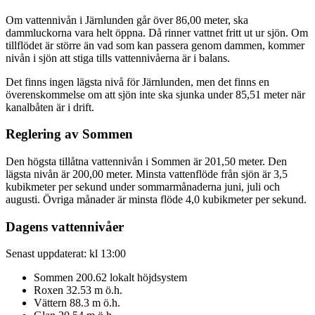
Om vattennivån i Järnlunden går över 86,00 meter, ska
dammluckorna vara helt öppna. Då rinner vattnet fritt ut ur sjön. Om
tillflödet är större än vad som kan passera genom dammen, kommer
nivån i sjön att stiga tills vattennivåerna är i balans.
Det finns ingen lägsta nivå för Järnlunden, men det finns en
överenskommelse om att sjön inte ska sjunka under 85,51 meter när
kanalbåten är i drift.
Reglering av Sommen
Den högsta tillåtna vattennivån i Sommen är 201,50 meter. Den
lägsta nivån är 200,00 meter. Minsta vattenflöde från sjön är 3,5
kubikmeter per sekund under sommarmånaderna juni, juli och
augusti. Övriga månader är minsta flöde 4,0 kubikmeter per sekund.
Dagens vattennivåer
Senast uppdaterat: kl 13:00
Sommen
200.62
lokalt höjdsystem
Roxen
32.53
m ö.h.
Vättern
88.3
m ö.h.