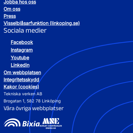
Jobba hos oss
Om oss
Press
Visselblåsarfunktion (linkoping.se)
Sociala medier
Facebook
Instagram
Youtube
Linkedin
Om webbplatsen
Integritetsskydd
Kakor (cookies)
Tekniska verken AB
Brogatan 1, 582 78 Linköping
Våra övriga webbplatser