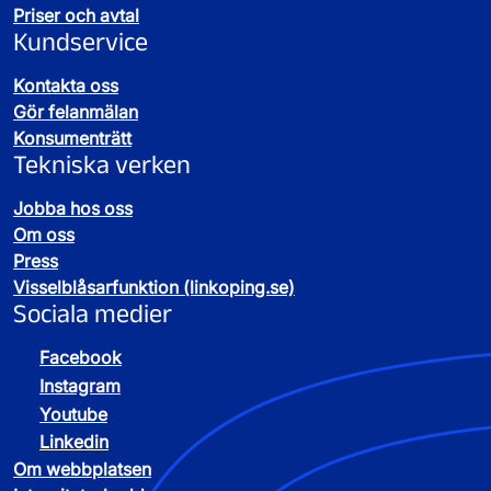
Priser och avtal
Katrineholms tätort
Kundservice
Äsköping – Nybble
Mars
Kontakta oss
Gör felanmälan
Sågmon – Valla
Mars
Konsumenträtt
Tekniska verken
Hålbonäs
Mars
Jobba hos oss
Om oss
Forssjö
Februari
Press
Visselblåsarfunktion (linkoping.se)
Forsa
Mars
Sociala medier
Facebook
Barksätter
Mars
Instagram
Youtube
Linkedin
Om webbplatsen