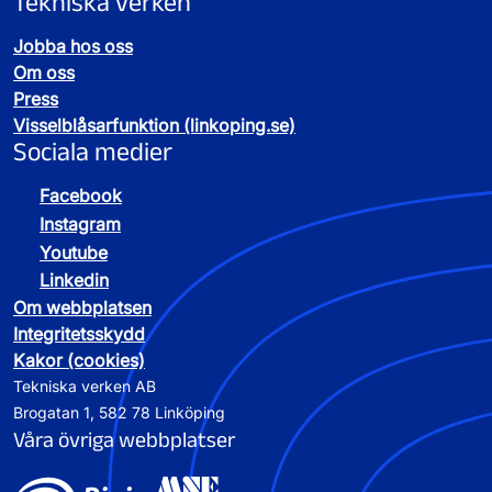
Tekniska verken
Jobba hos oss
Om oss
Press
Visselblåsarfunktion (linkoping.se)
Sociala medier
Facebook
Instagram
Youtube
Linkedin
Om webbplatsen
Integritetsskydd
Kakor (cookies)
Tekniska verken AB
Brogatan 1, 582 78 Linköping
Våra övriga webbplatser