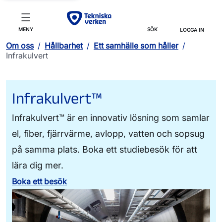
MENY
SÖK
LOGGA IN
Om oss
/
Hållbarhet
/
Ett samhälle som håller
/
Infrakulvert
Infrakulvert™
Infrakulvert™ är en innovativ lösning som samlar
el, fiber, fjärrvärme, avlopp, vatten och sopsug
på samma plats. Boka ett studiebesök för att
lära dig mer.
Boka ett besök