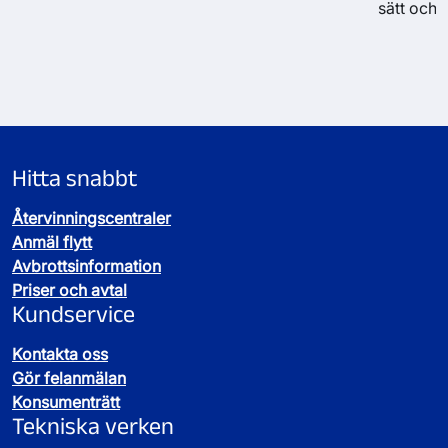
sätt och 
Hitta snabbt
Återvinningscentraler
Anmäl flytt
Avbrottsinformation
Priser och avtal
Kundservice
Kontakta oss
Gör felanmälan
Konsumenträtt
Tekniska verken