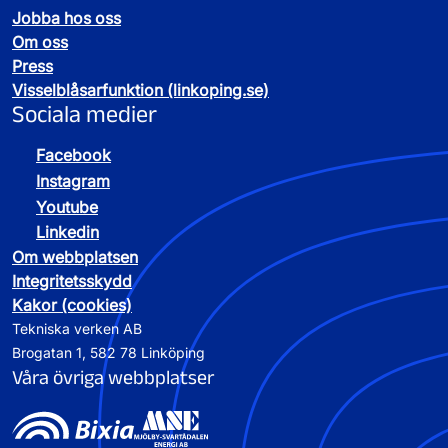
Jobba hos oss
Om oss
Press
Visselblåsarfunktion (linkoping.se)
Sociala medier
Facebook
Instagram
Youtube
Linkedin
Om webbplatsen
Integritetsskydd
Kakor (cookies)
Tekniska verken AB
Brogatan 1, 582 78 Linköping
Våra övriga webbplatser