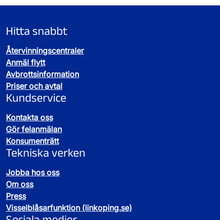
Hitta snabbt
Återvinningscentraler
Anmäl flytt
Avbrottsinformation
Priser och avtal
Kundservice
Kontakta oss
Gör felanmälan
Konsumenträtt
Tekniska verken
Jobba hos oss
Om oss
Press
Visselblåsarfunktion (linkoping.se)
Sociala medier