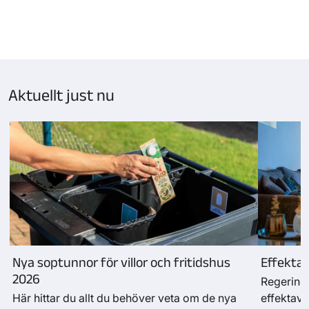
Sida
1
laddad,
visar
kort
Aktuellt just nu
1–
3
Nya soptunnor för villor och fritidshus
Effektav
2026
Regeringe
Här hittar du allt du behöver veta om de nya
effektavg