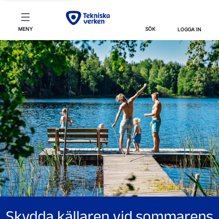
MENY
SÖK
LOGGA IN
Skydda källaren vid sommarens