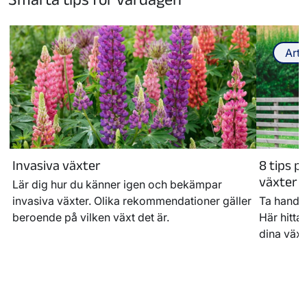
Arti
Invasiva växter
8 tips p
växter p
Lär dig hur du känner igen och bekämpar
invasiva växter. Olika rekommendationer gäller
Ta hand o
beroende på vilken växt det är.
Här hittar
dina växt