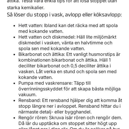
ättika. Testa våra enkla tips för att lösa stoppet utan
starka kemikalier.
Så löser du stopp i vask, avlopp eller köksavlopp:
Hett vatten: Ibland kan det räcka med att spola
med kokande vatten.
Hett vatten och diskmedel: Häll lite miljömärkt
diskmedel i vasken, vänta en halvtimme och
spola sen med kokande vatten.
Bikarbonat och ättika: Ett vanligt husmorstips är
kombinationen bikarbonat och ättika. Häll 1
deciliter bikarbonat och 0,5 deciliter ättika i
vasken. Låt verka en stund och spola sen med
kokande vatten.
Pumpa med vaskrensare: Täpp till
överrinningsskyddet för att skapa bästa möjliga
vakuum.
Rensband: Ett rensband hjälper dig att komma åt
stopp längre ner i avloppet. Rensband hittar du i
närmaste detalj- eller bygghandel.
Rengör rören: Skruva isär rören och rengör dem.
Då lär du upptäcka om stoppet sitter högt upp
eller långt ner i dina rör. Om du är osäker på hur