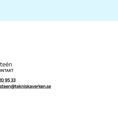
Steén
ONTAKT
20 95 33
.steen@tekniskaverken.se