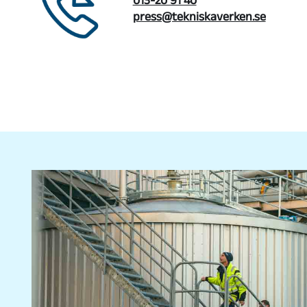
013-20 91 40
press@tekniskaverken.se