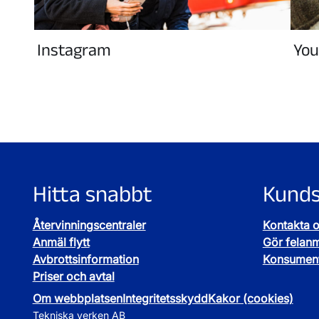
Instagram
You
Hitta snabbt
Kunds
Återvinningscentraler
Kontakta 
Anmäl flytt
Gör felan
Avbrottsinformation
Konsument
Priser och avtal
Om webbplatsen
Integritetsskydd
Kakor (cookies)
Tekniska verken AB