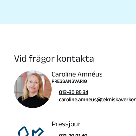
Vid frågor kontakta
Caroline Amnéus
PRESSANSVARIG
013-30 85 34
caroline.amneus@tekniskaverken
Pressjour