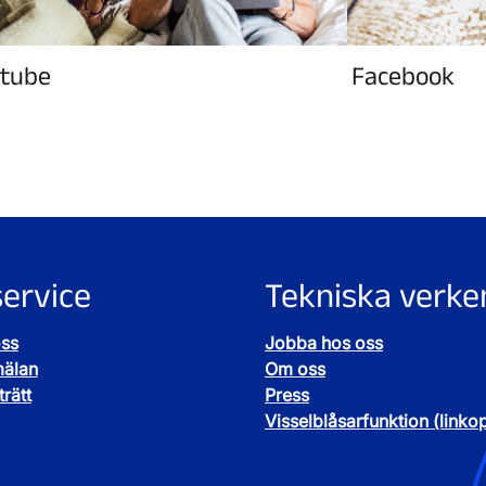
tube
Facebook
ervice
Tekniska verke
oss
Jobba hos oss
mälan
Om oss
rätt
Press
Visselblåsarfunktion (linko