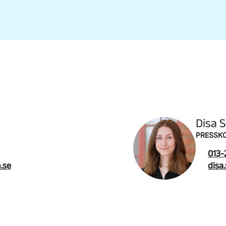
Disa 
PRESSK
013-
.se
disa