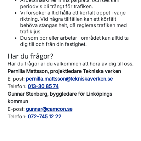
periodvis bli trångt för trafiken.
Vi försöker alltid hålla ett körfält öppet i varje
riktning. Vid några tillfällen kan ett körfält
behöva stängas helt, då regleras trafiken med
trafikljus.
Du som bor eller arbetar i området kan alltid ta
dig till och från din fastighet.
Har du frågor?
Har du frågor är du välkommen att höra av dig till oss.
Pernilla Mattsson, projektledare Tekniska verken
E-post:
pernilla.mattsson@tekniskaverken.se
Telefon:
013-30 85 74
Gunnar Stenberg, byggledare för Linköpings
kommun
E-post:
gunnar@camcon.se
Telefon:
072-745 12 22