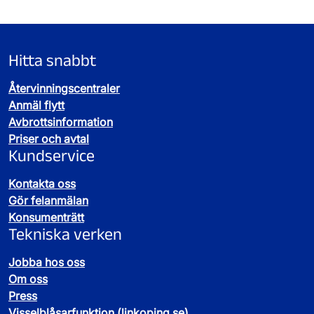
Hitta snabbt
Återvinningscentraler
Anmäl flytt
Avbrottsinformation
Priser och avtal
Kundservice
Kontakta oss
Gör felanmälan
Konsumenträtt
Tekniska verken
Jobba hos oss
Om oss
Press
Visselblåsarfunktion (linkoping.se)