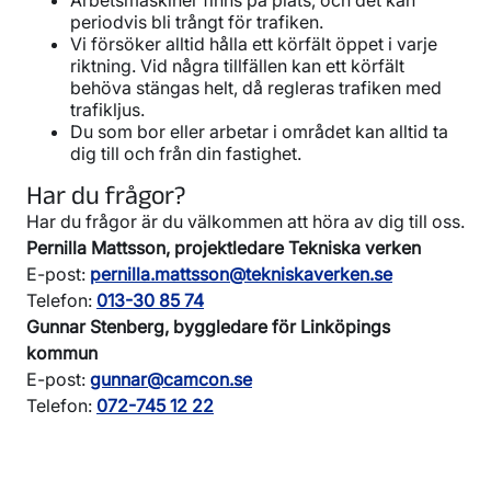
periodvis bli trångt för trafiken.
Vi försöker alltid hålla ett körfält öppet i varje
riktning. Vid några tillfällen kan ett körfält
behöva stängas helt, då regleras trafiken med
trafikljus.
Du som bor eller arbetar i området kan alltid ta
dig till och från din fastighet.
Har du frågor?
Har du frågor är du välkommen att höra av dig till oss.
Pernilla Mattsson, projektledare Tekniska verken
E-post:
pernilla.mattsson@tekniskaverken.se
Telefon:
013-30 85 74
Gunnar Stenberg, byggledare för Linköpings
kommun
E-post:
gunnar@camcon.se
Telefon:
072-745 12 22