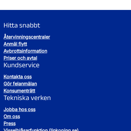
Hitta snabbt
Återvinningscentraler
Anmäl flytt
Avbrottsinformation
Priser och avtal
Kundservice
Kontakta oss
Gör felanmälan
Konsumenträtt
Tekniska verken
Jobba hos oss
Om oss
Press
Visselblåsarfunktion (linkoping.se)