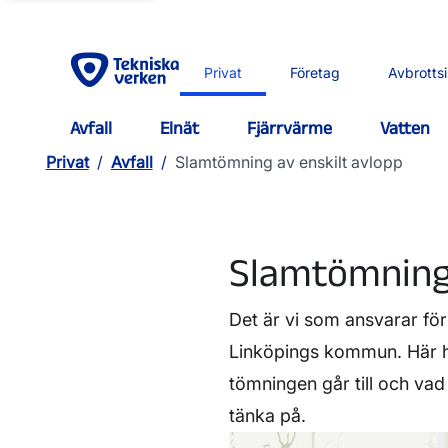
Privat
Företag
Avbrotts
Avfall
Elnät
Fjärrvärme
Vatten
Privat
/
Avfall
/
Slamtömning av enskilt avlopp
Slamtömning 
Det är vi som ansvarar för
Linköpings kommun. Här hi
tömningen går till och va
tänka på.