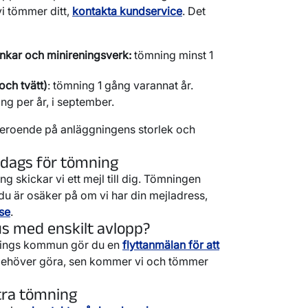
vi tömmer ditt,
kontakta kundservice
. Det
ankar och minireningsverk:
tömning minst 1
och tvätt)
: tömning 1 gång varannat år.
ång per år, i september.
, beroende på anläggningens storlek och
r dags för tömning
 skickar vi ett mejl till dig. Tömningen
u är osäker på om vi har din mejladress,
se
.
hus med enskilt avlopp?
öpings kommun gör du en
flyttanmälan för att
u behöver göra, sen kommer vi och tömmer
tra tömning