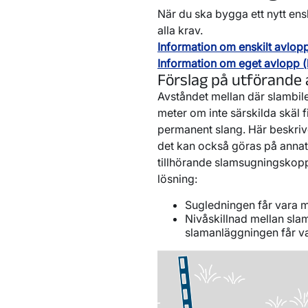
När du ska bygga ett nytt ensk
alla krav.
Information om enskilt avlop
Information om eget avlopp (
Förslag på utförande
Avståndet mellan där slambile
meter om inte särskilda skäl f
permanent slang. Här beskrive
det kan också göras på annat 
tillhörande slamsugningskoppl
lösning:
Sugledningen får vara m
Nivåskillnad mellan sla
slamanläggningen får v