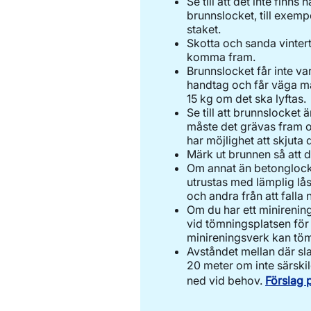
Se till att det inte finn
brunnslocket, till exem
staket.
Skotta och sanda vinter
komma fram.
Brunnslocket får inte var
handtag och får väga m
15 kg om det ska lyftas.
Se till att brunnslocket 
måste det grävas fram or
har möjlighet att skjuta 
Märk ut brunnen så att den
Om annat än betonglock 
utrustas med lämplig lås
och andra från att falla 
Om du har ett minirenings
vid tömningsplatsen för 
minireningsverk kan töm
Avståndet mellan där sla
20 meter om inte särski
ned vid behov.
Förslag 