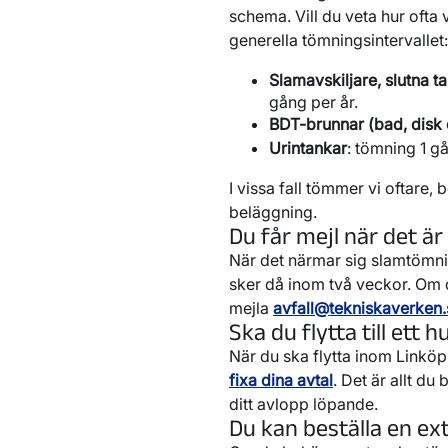
schema. Vill du veta hur ofta 
generella tömningsintervallet:
Slamavskiljare, slutna t
gång per år.
BDT-brunnar (bad, disk 
Urintankar
: tömning 1 g
I vissa fall tömmer vi oftare
beläggning.
Du får mejl när det ä
När det närmar sig slamtömning
sker då inom två veckor. Om d
mejla
avfall@tekniskaverken.
Ska du flytta till ett 
När du ska flytta inom Link
fixa dina avtal
. Det är allt d
ditt avlopp löpande.
Du kan beställa en ex