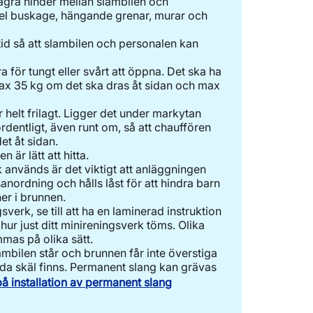
s några hinder mellan slambilen och
pel buskage, hängande grenar, murar och
tid så att slambilen och personalen kan
a för tungt eller svårt att öppna. Det ska ha
ax 35 kg om det ska dras åt sidan och max
är helt frilagt. Ligger det under markytan
dentligt, även runt om, så att chauffören
det åt sidan.
 är lätt att hitta.
används är det viktigt att anläggningen
anordning och hålls låst för att hindra barn
ner i brunnen.
verk, se till att ha en laminerad instruktion
hur just ditt minireningsverk töms. Olika
mas på olika sätt.
mbilen står och brunnen får inte överstiga
lda skäl finns. Permanent slang kan grävas
på installation av permanent slang