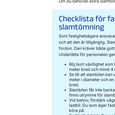
Om du behöver extra slamtö
Checklista för f
slamtömning
Som fastighetsägare ansvarar
och att den är tillgänglig. Sl
fordon. Den kräver både gott
Underlätta för personalen ge
Röj bort växtlighet som 
meter bred och minst 4 m
Se till att slambilen ka
meter i diameter och en
bred.
Slambilen får inte backa,
finns utrymme för slambi
Vid behov, förstärk väge
lastbil. Du som äger fas
köra på.