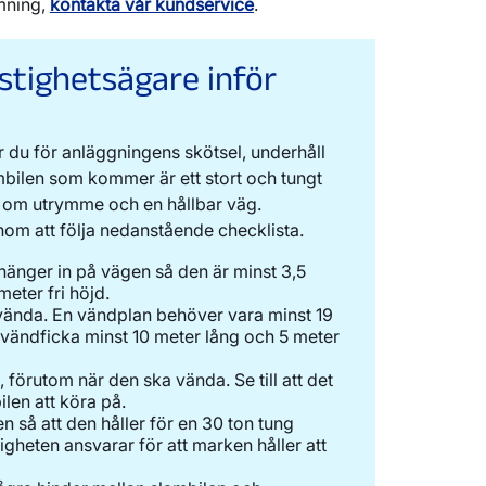
mning,
kontakta vår kundservice
.
astighetsägare inför
 du för anläggningens skötsel, underhåll
ambilen som kommer är ett stort och tungt
 om utrymme och en hållbar väg.
nom att följa nedanstående checklista.
hänger in på vägen så den är minst 3,5
eter fri höjd.
n vända. En vändplan behöver vara minst 19
 vändficka minst 10 meter lång och 5 meter
 förutom när den ska vända. Se till att det
len att köra på.
n så att den håller för en 30 ton tung
tigheten ansvarar för att marken håller att