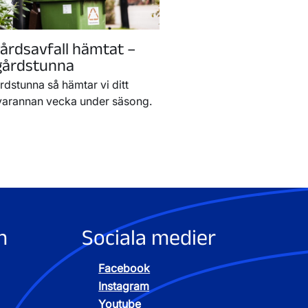
gårdsavfall hämtat –
dgårdstunna
rdstunna så hämtar vi ditt
 varannan vecka under säsong.
n
Sociala medier
Facebook
Instagram
Youtube