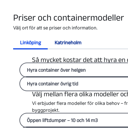
Priser och containermodeller
Välj ort för att se priser och information.
Linköping
Katrineholm
Så mycket kostar det att hyra en 
Hyra container över helgen
Du betalar ett fast pris för att hyra en container
Hyra container övrig tid
Containern levereras på fredagen och hämtas 
Välj mellan flera olika modeller oc
I priset ingår
För att hyra container annan tid än helg, kontakta
Priset beror på
Vi erbjuder flera modeller för olika behov – f
en öppen liftdumper på 10 m³
byggprojekt.
körning till och från din adress
vilken typ av avfall du ska slänga
hantering av ditt avfall
hur länge du vill hyra containern
Öppen liftdumper – 10 och 14 m3
hur långt det är från Gärstadverket i Linköp