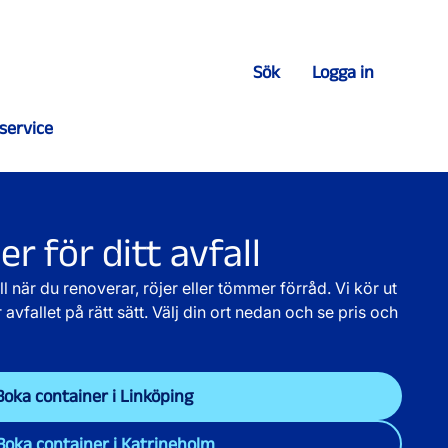
Sök
Logga in
service
r för ditt avfall
ll när du renoverar, röjer eller tömmer förråd. Vi kör ut
vfallet på rätt sätt. Välj din ort nedan och se pris och
Boka container i Linköping
Boka container i Katrineholm