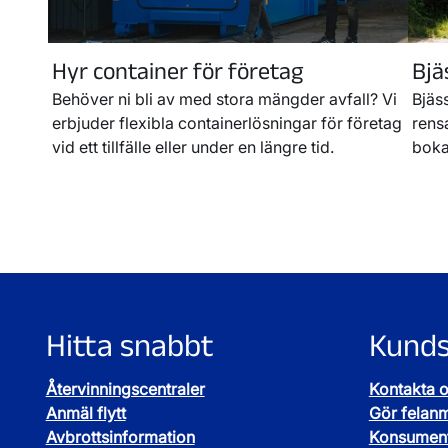
Hyr container för företag
Bjä
Behöver ni bli av med stora mängder avfall? Vi
Bjäs
erbjuder flexibla containerlösningar för företag
rensa
vid ett tillfälle eller under en längre tid.
boka
Hitta snabbt
Kunds
Återvinningscentraler
Kontakta 
Anmäl flytt
Gör felan
Avbrottsinformation
Konsument