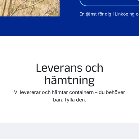
En tjänst för dig i Linköping 
Leverans och
hämtning
Vi levererar och hämtar containern – du behöver
bara fylla den.