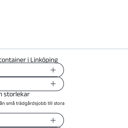
container i Linköping
 över helgen.
på måndagen.
h storlekar
 oss för offert.
rån små trädgårdsjobb till stora
ing till platsen där