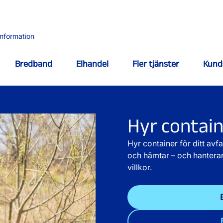
information
Bredband
Elhandel
Fler tjänster
Kund
Hyr containe
Hyr container för ditt avfa
och hämtar – och hanterar a
villkor.