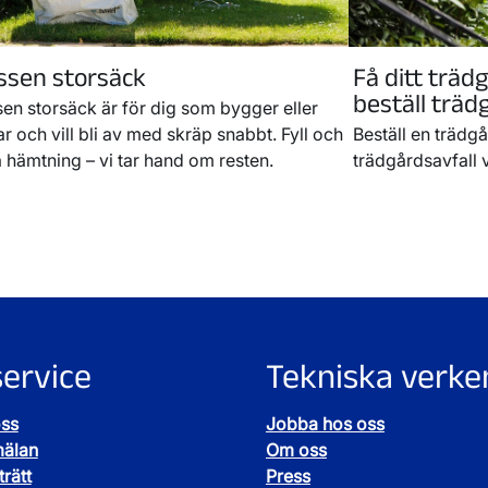
ssen storsäck
Få ditt träd
beställ trä
sen storsäck är för dig som bygger eller
r och vill bli av med skräp snabbt. Fyll och
Beställ en trädgå
 hämtning – vi tar hand om resten.
trädgårdsavfall
ervice
Tekniska verke
oss
Jobba hos oss
mälan
Om oss
rätt
Press