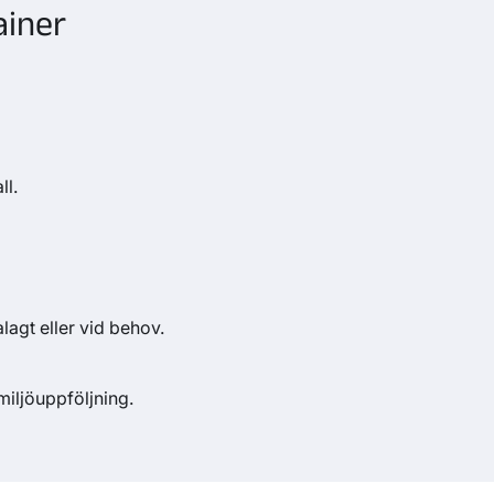
ainer
ll.
lagt eller vid behov.
miljöuppföljning.