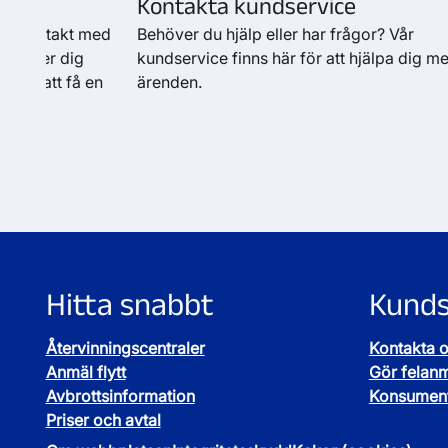
Kontakta kundservice
a i kontakt med
Behöver du hjälp eller har frågor? Vår
 hjälper dig
kundservice finns här för att hjälpa dig me
eller att få en
ärenden.
Hitta snabbt
Kunds
Återvinningscentraler
Kontakta 
Anmäl flytt
Gör felan
Avbrottsinformation
Konsument
Priser och avtal