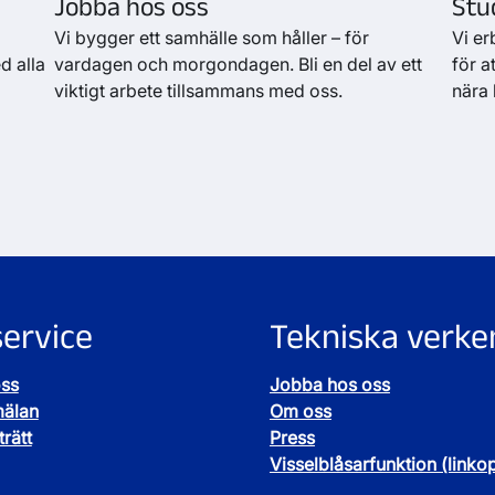
Jobba hos oss
Stu
Vi bygger ett samhälle som håller – för
Vi er
d alla
vardagen och morgondagen. Bli en del av ett
för a
viktigt arbete tillsammans med oss.
nära 
ervice
Tekniska verke
oss
Jobba hos oss
mälan
Om oss
rätt
Press
Visselblåsarfunktion (linko