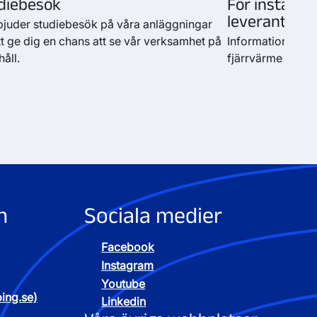
diebesök
För installat
leverantörer
bjuder studiebesök på våra anläggningar
tt ge dig en chans att se vår verksamhet på
Information för di
håll.
fjärrvärme och b
n
Sociala medier
Facebook
Instagram
Youtube
ping.se)
Linkedin