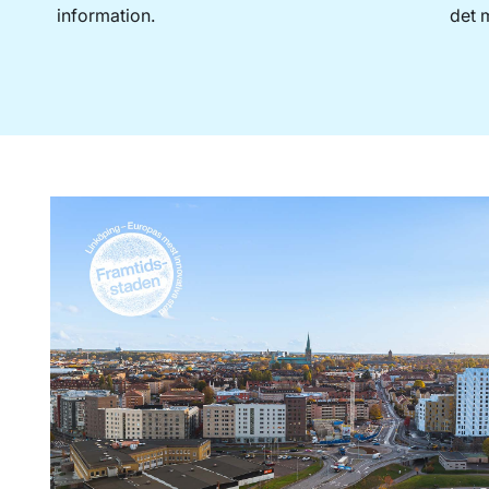
information.
det m