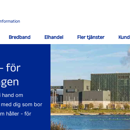
information
Bredband
Elhandel
Fler tjänster
Kund
- för
agen
vi hand om
ns med dig som bor
m håller - för