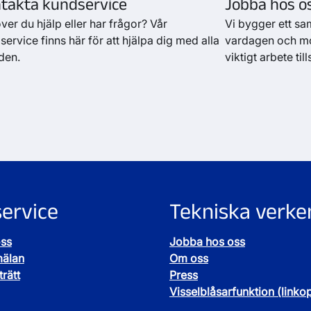
takta kundservice
Jobba hos o
ver du hjälp eller har frågor? Vår
Vi bygger ett sam
ervice finns här för att hjälpa dig med alla
vardagen och mor
den.
viktigt arbete t
ervice
Tekniska verke
oss
Jobba hos oss
mälan
Om oss
rätt
Press
Visselblåsarfunktion (linko