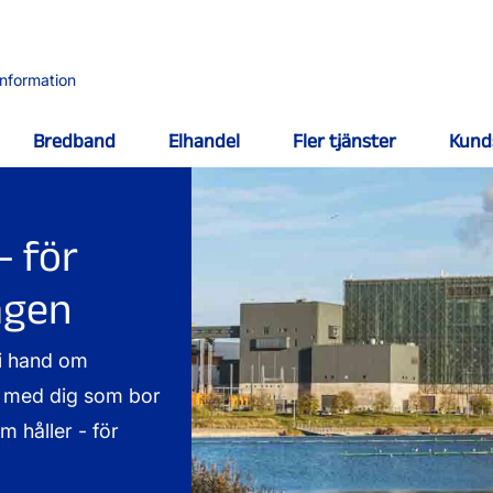
information
Bredband
Elhandel
Fler tjänster
Kund
- för
agen
vi hand om
ns med dig som bor
m håller - för