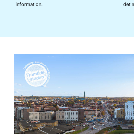
information.
det m