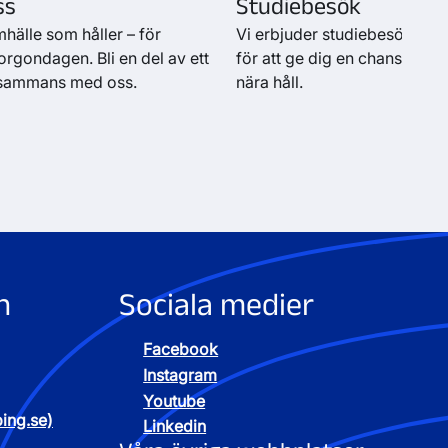
ss
Studiebesök
hälle som håller – för
Vi erbjuder studiebesök på 
gondagen. Bli en del av ett
för att ge dig en chans att 
illsammans med oss.
nära håll.
n
Sociala medier
Facebook
Instagram
Youtube
ping.se)
Linkedin