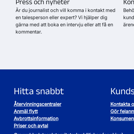
Press och nyheter
Kon
Är du journalist och vill komma i kontakt med
Behö
en talesperson eller expert? Vi hjälper dig
kunds
gärna med att boka en intervju eller att få en
ären
kommentar.
Hitta snabbt
Kunds
Återvinningscentraler
Kontakta 
Anmäl flytt
Gör felan
Avbrottsinformation
Konsument
Priser och avtal