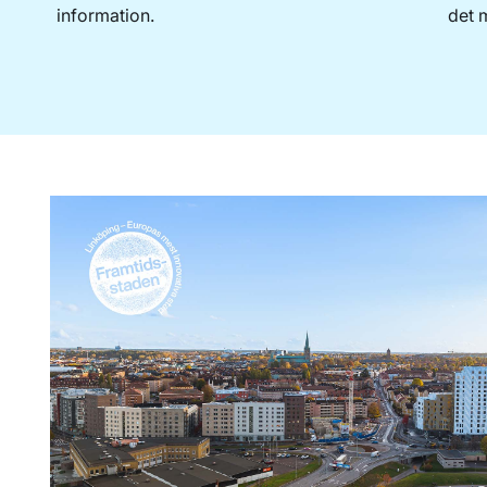
information.
det m