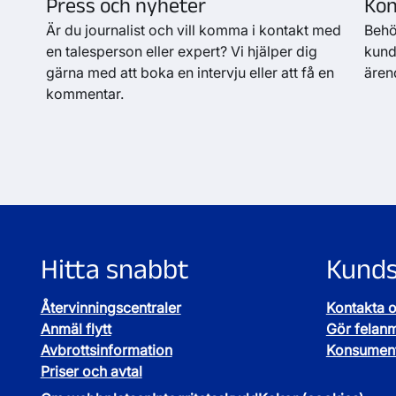
Press och nyheter
Kon
Är du journalist och vill komma i kontakt med
Behö
en talesperson eller expert? Vi hjälper dig
kunds
gärna med att boka en intervju eller att få en
ären
kommentar.
Hitta snabbt
Kunds
Återvinningscentraler
Kontakta 
Anmäl flytt
Gör felan
Avbrottsinformation
Konsument
Priser och avtal