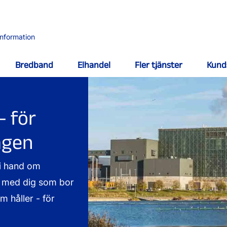
information
Bredband
Elhandel
Fler tjänster
Kund
- för
agen
vi hand om
ns med dig som bor
m håller - för