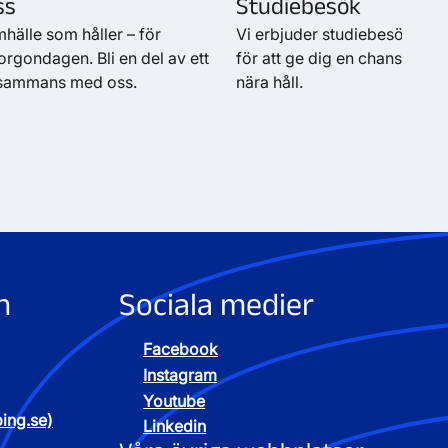
ss
Studiebesök
hälle som håller – för
Vi erbjuder studiebesök på 
gondagen. Bli en del av ett
för att ge dig en chans att 
illsammans med oss.
nära håll.
n
Sociala medier
Facebook
Instagram
Youtube
ping.se)
Linkedin