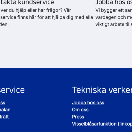
takta kundservice
Jobba hos o
ver du hjälp eller har frågor? Vår
Vi bygger ett sam
ervice finns här för att hjälpa dig med alla
vardagen och mor
den.
viktigt arbete t
ervice
Tekniska verke
oss
Jobba hos oss
mälan
Om oss
rätt
Press
Visselblåsarfunktion (linko